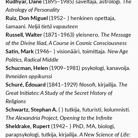
Rudhyar, Dane
(1895–1985) säveltäjä, astrologi.
The
Astrology of Personality
Ruiz, Don Miguel
(1952– ) henkinen opettaja,
šamaani.
Neljä tietä vapauteen
Russell, Walter
(1871–1963) yleisnero.
The Message
of the Divine Iliad, A Course in Cosmic Consciousness
Satin, Mark
(1946– ) visionääri, toimittaja.
New Age
Politics, Radical Middle
Schucman, Helen
(1909–1981) psykologi, kanavoija.
Ihmeiden oppikurssi
Schuré, Édouard
(1841–1929) filosofi, kirjailija.
The
Great Initiates: A Study of the Secret History of
Religions
Schwartz, Stephan A.
( ) tutkija, futuristi, kolumnisti.
The Alexandria Project, Opening to the Infinite
Sheldrake, Rupert
(1942– ) PhD, MA, biologi,
parapsykologi, tutkija, kirjailija.
A New Science of Life: