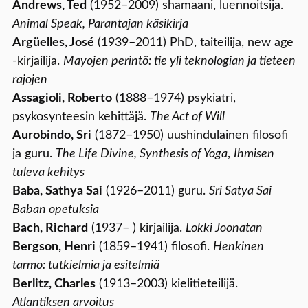
Andrews, Ted
(1952–2009) shamaani, luennoitsija.
Animal Speak, Parantajan käsikirja
Argüelles, José
(1939–2011) PhD, taiteilija, new age
-kirjailija.
Mayojen perintö: tie yli teknologian ja tieteen
rajojen
Assagioli, Roberto
(1888–1974) psykiatri,
psykosynteesin kehittäjä.
The Act of Will
Aurobindo, Sri
(1872–1950) uushindulainen filosofi
ja guru.
The Life Divine, Synthesis of Yoga
,
Ihmisen
tuleva kehitys
Baba, Sathya Sai
(1926–2011) guru.
Sri Satya Sai
Baban opetuksia
Bach, Richard
(1937– ) kirjailija.
Lokki Joonatan
Bergson, Henri
(1859–1941) filosofi.
Henkinen
tarmo: tutkielmia ja esitelmiä
Berlitz, Charles
(1913–2003) kielitieteilijä.
Atlantiksen arvoitus