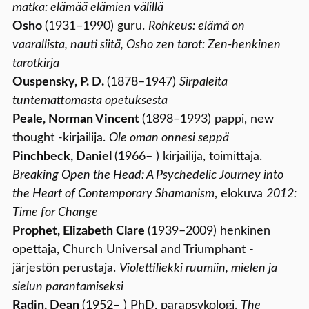
matka: elämää elämien välillä
Osho
(1931–1990) guru.
Rohkeus: elämä on
vaarallista, nauti siitä, Osho zen tarot: Zen-henkinen
tarotkirja
Ouspensky, P. D.
(1878–1947)
Sirpaleita
tuntemattomasta opetuksesta
Peale, Norman Vincent
(1898–1993) pappi, new
thought -kirjailija.
Ole oman onnesi seppä
Pinchbeck, Daniel
(1966– ) kirjailija, toimittaja.
Breaking Open the Head: A Psychedelic Journey into
the Heart of Contemporary Shamanism
, elokuva
2012:
Time for Change
Prophet, Elizabeth Clare
(1939–2009) henkinen
opettaja, Church Universal and Triumphant -
järjestön perustaja.
Violettiliekki ruumiin, mielen ja
sielun parantamiseksi
Radin, Dean
(1952– ) PhD, parapsykologi.
The