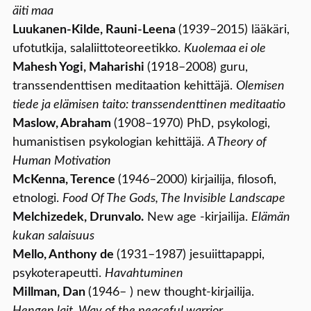
äiti maa
Luukanen-Kilde, Rauni-Leena
(1939–2015) lääkäri,
ufotutkija, salaliittoteoreetikko.
Kuolemaa ei ole
Mahesh Yogi, Maharishi
(1918–2008) guru,
transsendenttisen meditaation kehittäjä.
Olemisen
tiede ja elämisen taito: transsendenttinen meditaatio
Maslow, Abraham
(1908–1970) PhD, psykologi,
humanistisen psykologian kehittäjä.
A Theory of
Human Motivation
McKenna, Terence
(1946–2000) kirjailija, filosofi,
etnologi.
Food Of The Gods, The Invisible Landscape
Melchizedek, Drunvalo.
New age -kirjailija.
Elämän
kukan salaisuus
Mello, Anthony de
(1931–1987) jesuiittapappi,
psykoterapeutti.
Havahtuminen
Millman, Dan
(1946– ) new thought-kirjailija.
Hengen lait, Way of the peaceful warrior