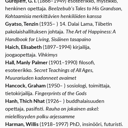
Gurdjieff, G. I.
(1866–1949) esoteerikko, mystikko,
henkinen opettaja.
Beelzebub's Tales to His Grandson,
Kohtaamisia merkittävien henkilöiden kanssa
Gyatso, Tenzin
(1935– ) 14. Dalai Lama, Tiibetin
pakolaishallituksen johtaja.
The Art of Happiness: A
Handbook for Living, Sisäinen tasapaino
Haich, Elisabeth
(1897–1994) kirjailija,
joogaopettaja.
Vihkimys
Hall, Manly Palmer
(1901–1990) filosofi,
esoteerikko.
Secret Teachings of All Ages,
Muurariuden kadonneet avaimet
Hancock, Graham
(1950– ) sosiologi, toimittaja,
tietokirjailija.
Fingerprints of the Gods
Hanh, Thich Nhat
(1926– ) buddhalaisuuden
opettaja, pasifisti.
Rauha on jokainen askel:
mielellisyyden polku arjessamme
Harman, Willis
(1918–1997) PhD, insinööri, futuristi.