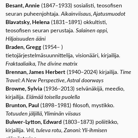
Besant, Annie
(1847–1933) sosialisti, teosofisen
seuran puheenjohtaja.
Aikainviisaus, Ajatusmuodot
Blavatsky, Helena
(1831–1891) okkultisti,
teosofisen seuran perustaja.
Salainen oppi,
Hiljaisuuden ääni
Braden, Gregg
(1954– )
tietojärjestelmäsuunnittelija, visionääri, kirjailija.
Fraktaaliaika, The divine matrix
Brennan, James Herbert
(1940–2024) kirjailija.
Time
Travel: A New Perspective, Astral doorways
Browne, Sylvia
(1936–2013) selvänäkijä, meedio,
kirjailija.
Elämää toisella puolella
Brunton, Paul
(1898–1981) filosofi, mystikko.
Totuuden jäljillä, Yliminän viisaus
Bulwer-Lytton, Edward
(1803–1873) poliitikko,
kirjailija.
Vril, tuleva rotu, Zanoni: Yli-ihmisen