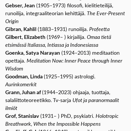
Gebser, Jean
(1905–1973) filosofi, kielitieteilijä,
runoilija, integraaliteorian kehittäjä.
The Ever-Present
Origin
Gibran, Kahlil
(1883–1931) runoilija.
Profeetta
Gilbert, Elizabeth
(1969– ) kirjailija.
Omaa tietä
etsimässä Italiassa, Intiassa ja Indonesiassa
Goenka, Satya Narayan
(1924–2013) meditaation
opettaja.
Meditation Now: Inner Peace through Inner
Wisdom
Goodman, Linda
(1925–1995) astrologi.
Aurinkomerkit
Grann, Juhan af
(1944–2023) ohjaaja, tuottaja,
salaliittoteoreetikko. Tv-sarja
Ufot ja paranormaalit
ilmiöt
Grof, Stanislav
(1931– ) PhD, psykiatri.
Holotropic
Breathwork, When the Impossible Happens