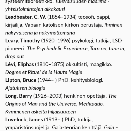
systeemiteoreetikko.
Tulevaisuuden maailma -
yhteistoimintojen aikakausi
Leadbeater, C. W.
(1854–1934) teosofi, pappi,
kirjailija, Vapaan katolisen kirkon perustaja.
Ihminen
näkyväisenä ja näkymättömänä
Leary, Timothy
(1920–1996) psykologi, tutkija, LSD-
pioneeri.
The Psychedelic Experience, Turn on, tune in,
drop out
Lévi, Eliphas
(1810–1875) okkultisti, maagikko.
Dogme et Rituel de la Haute Magie
Lipton, Bruce
(1944– ) PhD, kehitysbiologi.
Ajatuksen biologia
Long, Barry
(1926–2003) henkinen opettaja.
The
Origins of Man and the Universe, Meditaatio.
Kymmenen askelta hiljaisuuteen
Lovelock, James
(1919– ) PhD, tutkija,
ympäristönsuojelija, Gaia-teorian kehittäjä.
Gaia –