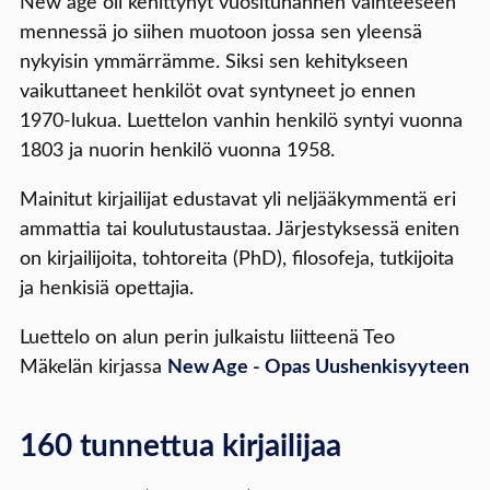
New age oli kehittynyt vuosituhannen vaihteeseen
mennessä jo siihen muotoon jossa sen yleensä
nykyisin ymmärrämme. Siksi sen kehitykseen
vaikuttaneet henkilöt ovat syntyneet jo ennen
1970-lukua. Luettelon vanhin henkilö syntyi vuonna
1803 ja nuorin henkilö vuonna 1958.
Mainitut kirjailijat edustavat yli neljääkymmentä eri
ammattia tai koulutustaustaa. Järjestyksessä eniten
on kirjailijoita, tohtoreita (PhD), filosofeja, tutkijoita
ja henkisiä opettajia.
Luettelo on alun perin julkaistu liitteenä Teo
Mäkelän kirjassa
New Age - Opas Uushenkisyyteen
160 tunnettua kirjailijaa