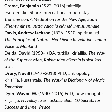
Creme, Benjamin
(1922–2016) taiteilija,
esoteerikko, Share Internationalin perustaja.
Transmission: A Meditation for the New Age, Suuri
lähentyminen: uutta valoa ja elämää ihmiskunnalle
Davis, Andrew Jackson
(1826–1910) spiritualisti.
The Principles of Nature, Her Divine Revelations and a
Voice to Mankind
Deida, David
(1958– ) BA, tutkija, kirjailija.
The Way
of the Superior Man, Rakkauden alkemia ja sielukas
seksi
Drury, Nevill
(1947–2013) PhD, antropologi,
kirjailija, kustantaja.
The Watkins Dictionary of Magic,
Šamanismi
Dyer, Wayne W.
(1940–2015) EdD, new thought -
kirjailija.
Hyväksy itsesi, uskalla elää!, 10 Secrets for
Success and Inner Peace