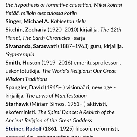
the hypothesis of formative causation, Miksi koirasi
tietää, milloin olet tulossa kotiin
Singer, Michael A.
Kahleeton sielu
Sitchin, Zecharia
(1920–2010) kirjailija.
The 12th
Planet, The Earth Chronicles
-sarja
Sivananda, Saraswati
(1887–1963) guru, kirjailija.
Yoga-terapia
Smith, Huston
(1919–2016) emeritusprofessori,
uskontotutkija.
The World's Religions: Our Great
Wisdom Traditions
Spangler, David
(1945– ) visionääri, new age -
kirjailija.
The Laws of Manifestation
Starhawk
(Miriam Simos, 1951– ) aktivisti,
ekofeministi.
The Spiral Dance: A Rebirth of the
Ancient Religion of the Great Goddess
Steiner, Rudolf
(1861–1925) filosofi, reformisti,