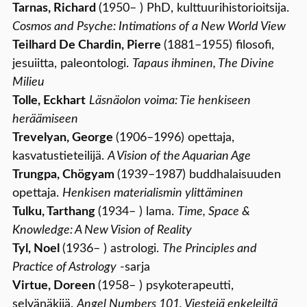
Tarnas, Richard
(1950– ) PhD, kulttuurihistorioitsija.
Cosmos and Psyche: Intimations of a New World View
Teilhard De Chardin, Pierre
(1881–1955) filosofi,
jesuiitta, paleontologi.
Tapaus ihminen, The Divine
Milieu
Tolle, Eckhart
Läsnäolon voima: Tie henkiseen
heräämiseen
Trevelyan, George
(1906–1996) opettaja,
kasvatustieteilijä.
A Vision of the Aquarian Age
Trungpa, Chögyam
(1939–1987) buddhalaisuuden
opettaja.
Henkisen materialismin ylittäminen
Tulku, Tarthang
(1934– ) lama.
Time, Space &
Knowledge: A New Vision of Reality
Tyl, Noel
(1936– ) astrologi.
The Principles and
Practice of Astrology
-sarja
Virtue, Doreen
(1958– ) psykoterapeutti,
selvänäkijä.
Angel Numbers 101, Viestejä enkeleiltä