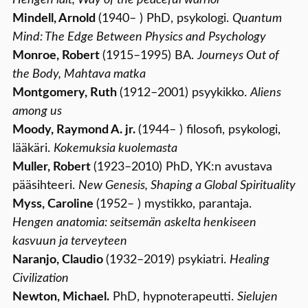
Mindell, Arnold
(1940– ) PhD, psykologi.
Quantum
Mind: The Edge Between Physics and Psychology
Monroe, Robert
(1915–1995) BA.
Journeys Out of
the Body, Mahtava matka
Montgomery, Ruth
(1912–2001) psyykikko.
Aliens
among us
Moody, Raymond A. jr.
(1944– ) filosofi, psykologi,
lääkäri.
Kokemuksia kuolemasta
Muller, Robert
(1923–2010) PhD, YK:n avustava
pääsihteeri.
New Genesis, Shaping a Global Spirituality
Myss, Caroline
(1952– ) mystikko, parantaja.
Hengen anatomia: seitsemän askelta henkiseen
kasvuun ja terveyteen
Naranjo, Claudio
(1932–2019) psykiatri.
Healing
Civilization
Newton, Michael.
PhD, hypnoterapeutti.
Sielujen