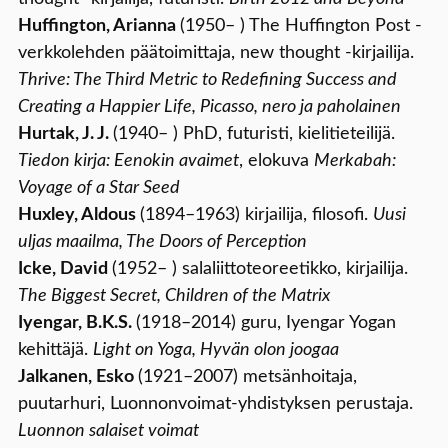
Huffington, Arianna
(1950– ) The Huffington Post -
verkkolehden päätoimittaja, new thought -kirjailija.
Thrive: The Third Metric to Redefining Success and
Creating a Happier Life, Picasso, nero ja paholainen
Hurtak, J. J.
(1940– ) PhD, futuristi, kielitieteilijä.
Tiedon kirja: Eenokin avaimet
, elokuva
Merkabah:
Voyage of a Star Seed
Huxley, Aldous
(1894–1963) kirjailija, filosofi.
Uusi
uljas maailma, The Doors of Perception
Icke, David
(1952– ) salaliittoteoreetikko, kirjailija.
The Biggest Secret, Children of the Matrix
Iyengar, B.K.S.
(1918–2014) guru, Iyengar Yogan
kehittäjä.
Light on Yoga, Hyvän olon joogaa
Jalkanen, Esko
(1921–2007) metsänhoitaja,
puutarhuri, Luonnonvoimat-yhdistyksen perustaja.
Luonnon salaiset voimat