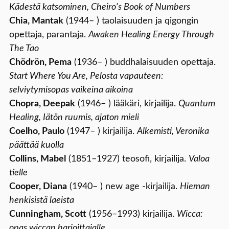
Kädestä katsominen, Cheiro's Book of Numbers
Chia, Mantak
(1944– ) taolaisuuden ja qigongin
opettaja, parantaja.
Awaken Healing Energy Through
The Tao
Chödrön, Pema
(1936– ) buddhalaisuuden opettaja.
Start Where You Are, Pelosta vapauteen:
selviytymisopas vaikeina aikoina
Chopra, Deepak
(1946– ) lääkäri, kirjailija.
Quantum
Healing, Iätön ruumis, ajaton mieli
Coelho, Paulo
(1947– ) kirjailija.
Alkemisti, Veronika
päättää kuolla
Collins, Mabel
(1851–1927) teosofi, kirjailija.
Valoa
tielle
Cooper, Diana
(1940– ) new age -kirjailija.
Hieman
henkisistä laeista
Cunningham, Scott
(1956–1993) kirjailija.
Wicca:
opas wiccan harjoittajalle