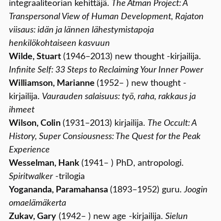
integraaliteorian kehittäjä.
The Atman Project: A
Transpersonal View of Human Development, Rajaton
viisaus: idän ja lännen lähestymistapoja
henkilökohtaiseen kasvuun
Wilde, Stuart
(1946–2013) new thought -kirjailija.
Infinite Self: 33 Steps to Reclaiming Your Inner Power
Williamson, Marianne
(1952– ) new thought -
kirjailija.
Vaurauden salaisuus: työ, raha, rakkaus ja
ihmeet
Wilson, Colin
(1931–2013) kirjailija.
The Occult: A
History, Super Consiousness: The Quest for the Peak
Experience
Wesselman, Hank
(1941– ) PhD, antropologi.
Spiritwalker
-trilogia
Yogananda, Paramahansa
(1893–1952) guru.
Joogin
omaelämäkerta
Zukav, Gary
(1942– ) new age -kirjailija.
Sielun