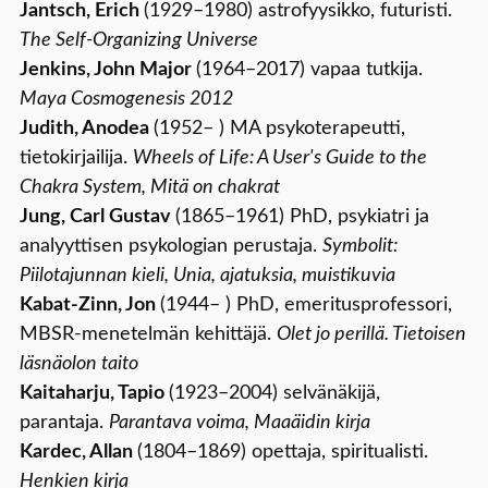
Jantsch, Erich
(1929–1980) astrofyysikko, futuristi.
The Self-Organizing Universe
Jenkins, John Major
(1964–2017) vapaa tutkija.
Maya Cosmogenesis 2012
Judith, Anodea
(1952– ) MA psykoterapeutti,
tietokirjailija.
Wheels of Life: A User's Guide to the
Chakra System, Mitä on chakrat
Jung, Carl Gustav
(1865–1961) PhD, psykiatri ja
analyyttisen psykologian perustaja.
Symbolit:
Piilotajunnan kieli, Unia, ajatuksia, muistikuvia
Kabat-Zinn, Jon
(1944– ) PhD, emeritusprofessori,
MBSR-menetelmän kehittäjä.
Olet jo perillä. Tietoisen
läsnäolon taito
Kaitaharju, Tapio
(1923–2004) selvänäkijä,
parantaja.
Parantava voima, Maaäidin kirja
Kardec, Allan
(1804–1869) opettaja, spiritualisti.
Henkien kirja