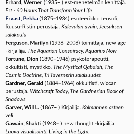
Erhard, Werner
(1935– ) est-menetelmän kehittäjä.
Est - 60 Hours That Transform Your Life
Ervast, Pekka
(1875–1934) esoteerikko, teosofi,
Ruusu-Ristin perustaja.
Kalevalan avain, Jeesuksen
salakoulu
Ferguson, Marilyn
(1938–2008) toimittaja, new age
-kirjailija.
The Aquarian Conspiracy, Aquarius Now
Fortune, Dion
(1890–1946) psykoterapeutti,
okkultisti, mystikko.
The Mystical Qabalah, The
Cosmic Doctrine, Tri Tavernerin salaisuudet
Gardner, Gerald
(1884–1964) okkultisti, wiccan
perustaja.
Witchcraft Today, The Gardnerian Book of
Shadows
Garver, Will L.
(1867– ) Kirjailija.
Kolmannen asteen
veli
Gawain, Shakti
(1948– ) new thought -kirjailija.
Luova visualisointi, Living in the Light