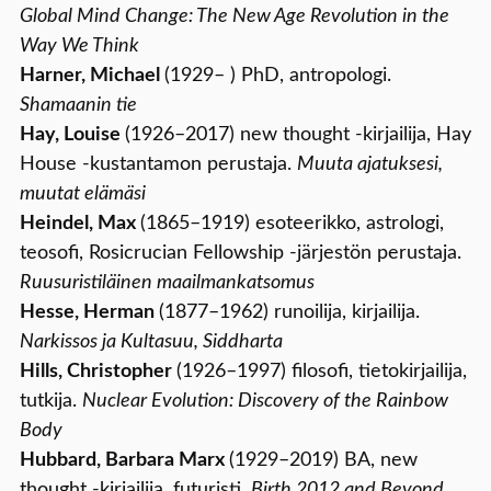
Global Mind Change: The New Age Revolution in the
Way We Think
Harner, Michael
(1929– ) PhD, antropologi.
Shamaanin tie
Hay, Louise
(1926–2017) new thought -kirjailija, Hay
House -kustantamon perustaja.
Muuta ajatuksesi,
muutat elämäsi
Heindel, Max
(1865–1919) esoteerikko, astrologi,
teosofi, Rosicrucian Fellowship -järjestön perustaja.
Ruusuristiläinen maailmankatsomus
Hesse, Herman
(1877–1962) runoilija, kirjailija.
Narkissos ja Kultasuu, Siddharta
Hills, Christopher
(1926–1997) filosofi, tietokirjailija,
tutkija.
Nuclear Evolution: Discovery of the Rainbow
Body
Hubbard, Barbara Marx
(1929–2019) BA, new
thought -kirjailija, futuristi.
Birth 2012 and Beyond