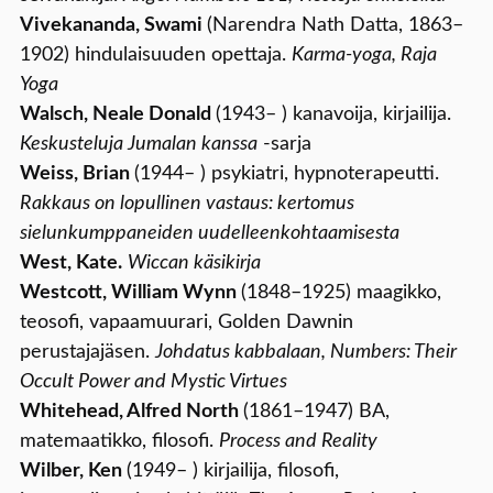
Vivekananda, Swami
(Narendra Nath Datta, 1863–
1902) hindulaisuuden opettaja.
Karma-yoga, Raja
Yoga
Walsch, Neale Donald
(1943– ) kanavoija, kirjailija.
Keskusteluja Jumalan kanssa
-sarja
Weiss, Brian
(1944– ) psykiatri, hypnoterapeutti.
Rakkaus on lopullinen vastaus: kertomus
sielunkumppaneiden uudelleenkohtaamisesta
West, Kate.
Wiccan käsikirja
Westcott, William Wynn
(1848–1925) maagikko,
teosofi, vapaamuurari, Golden Dawnin
perustajajäsen.
Johdatus kabbalaan, Numbers: Their
Occult Power and Mystic Virtues
Whitehead, Alfred North
(1861–1947) BA,
matemaatikko, filosofi.
Process and Reality
Wilber, Ken
(1949– ) kirjailija, filosofi,