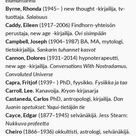
elämäntarina
Byrne, Rhonda
(1945– ) new thought -kirjailija, tv-
tuottaja.
Salaisuus
Caddy, Eileen
(1917–2006) Findhorn-yhteisön
perustaja, new age -kirjailija.
Ovi sisimpään
Campbell, Joseph
(1904–1987) BA, MA, mytologi,
tietokirjailija.
Sankarin tuhannet kasvot
Cannon, Dolores
(1931–2014) hypnoterapeutti,
new age -kirjailija.
Conversations With Nostradamus,
Convoluted Universe
Capra, Fritjof
(1939– ) PhD, fyysikko.
Fysiikka ja tao
Carroll, Lee.
Kanavoija.
Kryon
-kirjasarja
Castaneda, Carlos
PhD, antropologi, kirjailija.
Don
Juanin opetukset: Yaqui-tietäjän tie
Cayce, Edgar
(1877–1945) selvänäkijä. Jess Stearn:
Nukkuva profeetta
Cheiro
(1866–1936) okkultisti, astrologi, selvänäkijä.