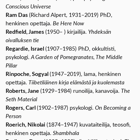
Conscious Universe
Ram Das
(Richard Alpert, 1931–2019) PhD,
henkinen opettaja.
Be Here Now
Redfield, James
(1950– ) kirjailija.
Yhdeksän
oivalluksen tie
Regardie, Israel
(1907–1985) PhD, okkultisti,
psykologi.
A Garden of Pomegranates, The Middle
Pillar
Rinpoche, Sogyal
(1947–2019), lama, henkinen
opettaja.
Tiibetiläinen kirja elämästä ja kuolemasta
Roberts, Jane
(1929–1984) runoilija, kanavoija.
The
Seth Material
Rogers, Carl
(1902–1987) psykologi.
On Becoming a
Person
Roerich, Nikolai
(1874–1947) kuvataiteilija, teosofi,
henkinen opettaja.
Shambhala