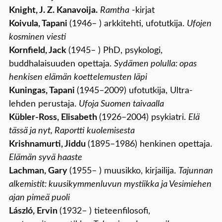
Knight, J. Z. Kanavoija.
Ramtha
-kirjat
Koivula, Tapani
(1946– ) arkkitehti, ufotutkija.
Ufojen
kosminen viesti
Kornfield, Jack
(1945– ) PhD, psykologi,
buddhalaisuuden opettaja.
Sydämen polulla: opas
henkisen elämän koettelemusten läpi
Kuningas, Tapani
(1945–2009) ufotutkija, Ultra-
lehden perustaja.
Ufoja Suomen taivaalla
Kübler-Ross, Elisabeth
(1926–2004) psykiatri.
Elä
tässä ja nyt, Raportti kuolemisesta
Krishnamurti, Jiddu
(1895–1986) henkinen opettaja.
Elämän syvä haaste
Lachman, Gary
(1955– ) muusikko, kirjailija.
Tajunnan
alkemistit: kuusikymmenluvun mystiikka ja Vesimiehen
ajan pimeä puoli
László, Ervin
(1932– ) tieteenfilosofi,