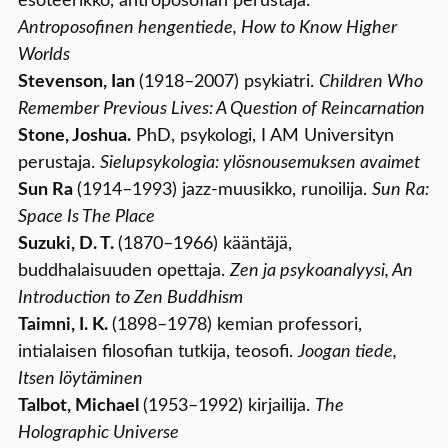
esoteerikko, antroposofian perustaja.
Antroposofinen hengentiede, How to Know Higher
Worlds
Stevenson, Ian
(1918–2007) psykiatri.
Children Who
Remember Previous Lives: A Question of Reincarnation
Stone, Joshua.
PhD, psykologi, I AM Universityn
perustaja.
Sielupsykologia: ylösnousemuksen avaimet
Sun Ra
(1914–1993) jazz-muusikko, runoilija.
Sun Ra:
Space Is The Place
Suzuki, D. T.
(1870–1966) kääntäjä,
buddhalaisuuden opettaja.
Zen ja psykoanalyysi, An
Introduction to Zen Buddhism
Taimni, I. K.
(1898–1978) kemian professori,
intialaisen filosofian tutkija, teosofi.
Joogan tiede,
Itsen löytäminen
Talbot, Michael
(1953–1992) kirjailija.
The
Holographic Universe