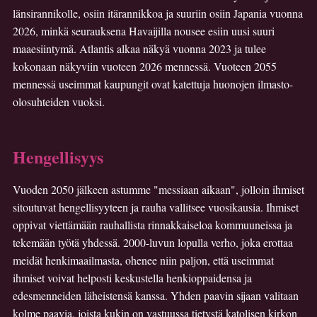
länsirannikolle, osiin itärannikkoa ja suuriin osiin Japania vuonna
2026, minkä seurauksena Havaijilla nousee esiin uusi suuri
maaesiintymä. Atlantis alkaa näkyä vuonna 2023 ja tulee
kokonaan näkyviin vuoteen 2026 mennessä. Vuoteen 2055
mennessä useimmat kaupungit ovat katettuja huonojen ilmasto-
olosuhteiden vuoksi.
Hengellisyys
Vuoden 2050 jälkeen astumme "messiaan aikaan", jolloin ihmiset
sitoutuvat hengellisyyteen ja rauha vallitsee vuosikausia. Ihmiset
oppivat viettämään rauhallista rinnakkaiseloa kommuuneissa ja
tekemään työtä yhdessä. 2000-luvun lopulla verho, joka erottaa
meidät henkimaailmasta, ohenee niin paljon, että useimmat
ihmiset voivat helposti keskustella henkioppaidensa ja
edesmenneiden läheistensä kanssa. Yhden paavin sijaan valitaan
kolme paavia, joista kukin on vastuussa tietystä katolisen kirkon