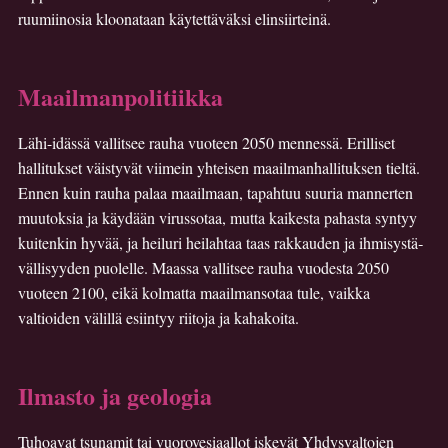
ruumiinosia kloonataan käytettäväksi elinsiirteinä.
Maailmanpolitiikka
Lähi-idässä vallitsee rauha vuoteen 2050 mennessä. Erilliset
hallitukset väistyvät viimein yhteisen maailmanhallituksen tieltä.
Ennen kuin rauha palaa maailmaan, tapahtuu suuria mannerten
muutoksia ja käydään virussotaa, mutta kaikesta pahasta syntyy
kuitenkin hyvää, ja heiluri heilahtaa taas rakkauden ja ihmisystä­
vällisyyden puolelle. Maassa vallitsee rauha vuodesta 2050
vuoteen 2100, eikä kolmatta maailmansotaa tule, vaikka
valtioiden välillä esiintyy riitoja ja kahakoita.
Ilmasto ja geologia
Tuhoavat tsunamit tai vuorovesiaallot iskevät Yhdysvaltojen