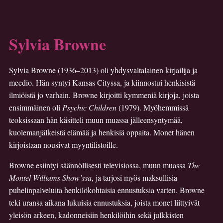
Sylvia Browne
Sylvia Browne (1936–2013) oli yhdysvaltalainen kirjailija ja
meedio. Hän syntyi Kansas Cityssa, ja kiinnostui henkisistä
ilmiöistä jo varhain. Browne kirjoitti kymmeniä kirjoja, joista
ensimmäinen oli
Psychic Children
(1979). Myöhemmissä
teoksissaan hän käsitteli muun muassa jälleensyntymää,
kuolemanjälkeistä elämää ja henkisiä oppaita. Monet hänen
kirjoistaan nousivat myyntilistoille.
Browne esiintyi säännöllisesti televisiossa, muun muassa
The
Montel Williams Show’ssa
, ja tarjosi myös maksullisia
puhelinpalveluita henkilö­kohtaisia ennustuksia varten. Browne
teki uransa aikana lukuisia ennustuksia, joista monet liittyivät
yleisön arkeen, kadonneisiin henkilöihin sekä julkkisten