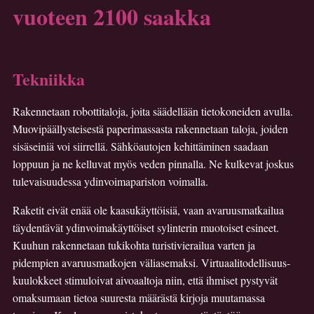
vuoteen 2100 saakka
Tekniikka
Rakennetaan robottitaloja, joita säädellään tietokoneiden avulla.
Muovipäällysteisestä paperimassasta rakennetaan taloja, joiden
sisäseiniä voi siirrellä. Sähköautojen kehittäminen saadaan
loppuun ja ne kelluvat myös veden pinnalla. Ne kulkevat joskus
tulevaisuudessa ydinvoima­pariston voimalla.
Raketit eivät enää ole kaasukäyttöisiä, vaan avaruusmatkailua
täydentävät ydinvoima­käyttöiset sylinterin muotoiset esineet.
Kuuhun rakennetaan tukikohta turistivierailua varten ja
pidempien avaruusmatkojen väliasemaksi. Virtuaalitodellisuus­
kuulokkeet stimuloivat aivoaaltoja niin, että ihmiset pystyvät
omaksumaan tietoa suuresta määrästä kirjoja muutamassa