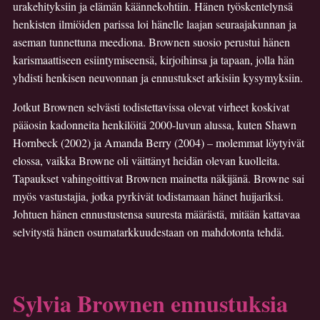
urakehityksiin ja elämän käännekohtiin. Hänen työskentelynsä
henkisten ilmiöiden parissa loi hänelle laajan seuraajakunnan ja
aseman tunnettuna meediona. Brownen suosio perustui hänen
karismaattiseen esiintymiseensä, kirjoihinsa ja tapaan, jolla hän
yhdisti henkisen neuvonnan ja ennustukset arkisiin kysymyksiin.
Jotkut Brownen selvästi todistettavissa olevat virheet koskivat
pääosin kadonneita henkilöitä 2000-luvun alussa, kuten Shawn
Hornbeck (2002) ja Amanda Berry (2004) – molemmat löytyivät
elossa, vaikka Browne oli väittänyt heidän olevan kuolleita.
Tapaukset vahingoittivat Brownen mainetta näkijänä. Browne sai
myös vastustajia, jotka pyrkivät todistamaan hänet huijariksi.
Johtuen hänen ennustustensa suuresta määrästä, mitään kattavaa
selvitystä hänen osuma­tarkkuudestaan on mahdotonta tehdä.
Sylvia Brownen ennustuksia