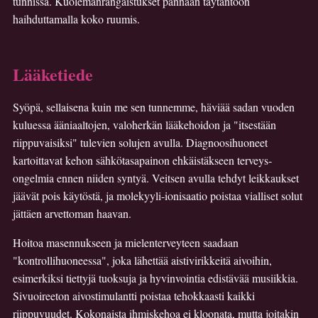
tunnissa. Kuolemanrangaistukset pannaan täytäntöön
haihduttamalla koko ruumis.
Lääketiede
Syöpä, sellaisena kuin me sen tunnemme, häviää sadan vuoden
kuluessa ääniaaltojen, valoherkän lääkehoidon ja "itsestään
riippuvaisiksi" tulevien solujen avulla. Diagnoosihuoneet
kartoittavat kehon sähkötasapainon ehkäistäkseen terveys­
ongelmia ennen niiden syntyä. Veitsen avulla tehdyt leikkaukset
jäävät pois käytöstä, ja molekyyli-ionisaatio poistaa vialliset solut
jättäen arvettoman haavan.
Hoitoa masennukseen ja mielenterveyteen saadaan
"kontrollihuoneessa", joka lähettää aistivirikkeitä aivoihin,
esimerkiksi tiettyjä tuoksuja ja hyvinvointia edistävää musiikkia.
Sivuoireeton aivostimulantti poistaa tehokkaasti kaikki
riippuvuudet. Kokonaista ihmiskehoa ei kloonata, mutta joitakin